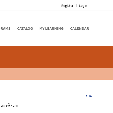
Register
Login
GRAMS
CATALOG
MY LEARNING
CALENDAR
#7313
และเชิงลบ