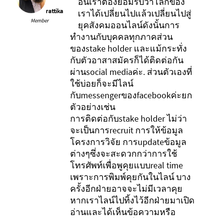
อื่นเราต้องยอมรับว่าโลกของ
rattika
เราได้เปลี่ยนไปแล้วเปลี่ยนไปสู่
Member
ยุคสังคมออนไลน์ดังนั้นการ
ทำงานกับบุคคลทุกภาคส่วน
ของstake holder และแม้กระทั่ง
กับตัวอาสาสมัครก็ได้ติดต่อกัน
ผ่านsocial mediaค่ะ. ส่วนตัวเองที่
ใช้บ่อยก็จะมีไลน์
กับmessengerของfacebookค่ะยก
ตัวอย่างเช่น
การติดต่อกับstake holder ไม่ว่า
จะเป็นการrecruit การให้ข้อมูล
โครงการวิจัย การupdateข้อมูล
ต่างๆซึ่งจะสะดวกกว่าการใช้
โทรศัพท์เพื่อพูคุยแบบreal time
เพราะการพิมพ์คุยกันในไลน์ บาง
ครั้งอีกฝ่ายอาจจะไม่มีเวลาคุย
หากเราไลน์ไปทิ้งไว้อีกฝ่ายมาเปิด
อ่านและได้เห็นข้อความหรือ