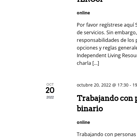
online
Por favor regístrese aquí
de servicios. Sin embargo,
responsabilidades de los
opciones y reglas general
Independent Living Resour
charla […]
OCT
octubre 20, 2022 @ 17:30
-
19
20
Trabajando con p
2022
binario
online
Trabajando con personas t