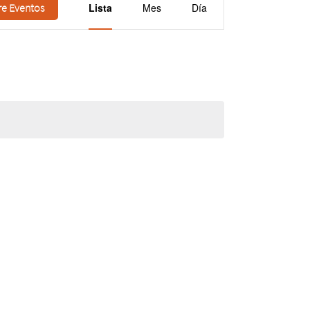
de
re Eventos
Lista
Mes
Día
vistas
de
Evento