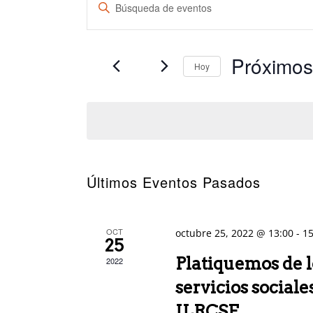
Introduce
Navegación
la
de
palabra
búsqueda
Próximos
clave.
Hoy
y
Busca
Selecciona
vistas
Eventos
la
de
para
fecha.
Eventos
la
palabra
Últimos Eventos Pasados
clave.
OCT
octubre 25, 2022 @ 13:00
-
15
25
Platiquemos de l
2022
servicios social
ILRCSF